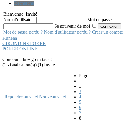
Recherche
Bienvenue,
Invité
Nom d'utilisateur
Mot de passe:
Se souvenir de moi
Mot de passe perdu ?
Nom d'utilisateur perdu ?
Créer un compte
Kunena
GIRONDINS POKER
POKER ONLINE
Concours du + gros stack !
(1 visualisation(s)) (1) Invité
Page:
1
...
3
Répondre au sujet
Nouveau sujet
4
5
6
7
8