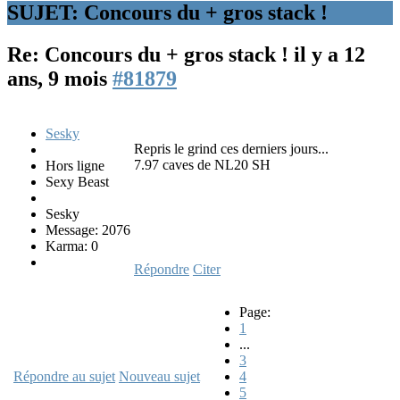
SUJET: Concours du + gros stack !
Re: Concours du + gros stack !
il y a 12
ans, 9 mois
#81879
Sesky
Repris le grind ces derniers jours...
7.97 caves de NL20 SH
Hors ligne
Sexy Beast
Sesky
Message: 2076
Karma: 0
Répondre
Citer
Page:
1
...
3
Répondre au sujet
Nouveau sujet
4
5